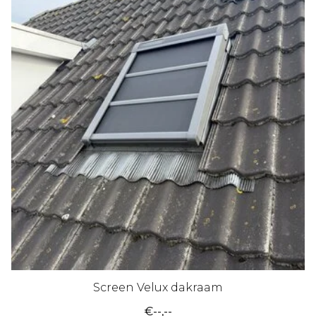
Screen Velux dakraam
€--,--