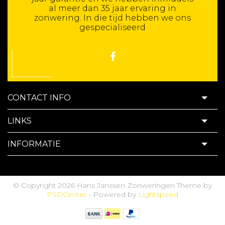
al meer dan 35 jaar ervaring in
zonwering. In die tijd hebben we ons
gespecialiseerd
CONTACT INFO
LINKS
INFORMATIE
© Copyright 2026 Hans Janssen Zonweringen Theme by
PSDCenter
- Powered by
Lightspeed