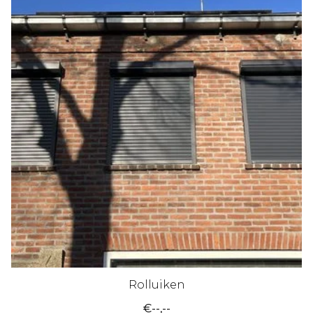
Rolluiken
€--,--