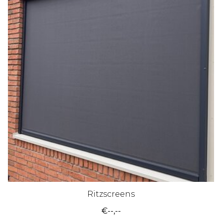
Ritzscreens
€--,--