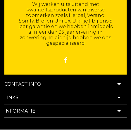
Wij werken uitsluitend met
kwaliteitsproducten van diverse
topmerken zoals Heroal, Verano,
Somfy, Brel en Unilux. U krijgt bij ons 5
jaar garantie en we hebben inmiddels
al meer dan 35 jaar ervaring in
zonwering. In die tijd hebben we ons
gespecialiseerd
CONTACT INFO
LINKS
INFORMATIE