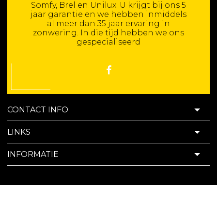
Somfy, Brel en Unilux. U krijgt bij ons 5
jaar garantie en we hebben inmiddels
al meer dan 35 jaar ervaring in
zonwering. In die tijd hebben we ons
gespecialiseerd
CONTACT INFO
LINKS
INFORMATIE