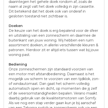
daarintegen het gehele doek rondom af, zoals de
naam al zegt valt het doek volledig in zijn cassette.
Dit betekend dat het doek ook van onderaf in
gesloten toestand niet zichtbaar is.
Doeken
De keuze van het doek is erg bepalend voor de sfeer
en uitstraling van een zonnescherm en daarmee de
buitenkant van jouw woning. Wij hebben een ruim
assortiment doeken, in allerlei verschillende kleuren &
patronen. Hierdoor zit er altijd iets tussen wat bij jouw
woning past.
Bediening
Onze zonneschermen zijn standaard voorzien van
een motor met afstandbediening. Daarnaast is het
mogelijk uw scherm te voorzien van een tijdklok, zon-
of windautomaat. Dan gaat het scherm volledig
automatisch open en dicht, op momenten die jij zelf
of de weersomstandigheden bepalen. Verano maakt
daarbij gebruik van de kwaliteitsmotoren van Somfy.
Als we nog een stap verder gaan kun je bij aanschaf
van een Tahoma switch je zonnescherm ook via een