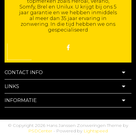
topmerken zoals Heroal, Verano,
Somfy, Brel en Unilux. U krijgt bij ons 5
jaar garantie en we hebben inmiddels
al meer dan 35 jaar ervaring in
zonwering. In die tijd hebben we ons
gespecialiseerd
CONTACT INFO
LINKS
INFORMATIE
© Copyright 2026 Hans Janssen Zonweringen Theme by
PSDCenter
- Powered by
Lightspeed