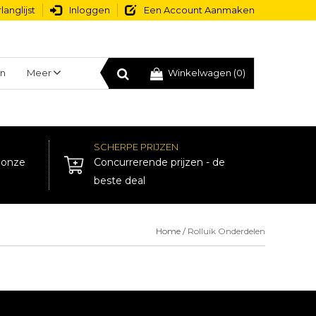
langlijst
Inloggen
Een Account Aanmaken
n
Meer
Winkelwagen (0)
SCHERPE PRIJZEN
j onze
Concurrerende prijzen - de
beste deal
Home
/
Rolluik Onderdelen