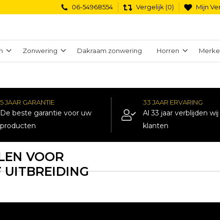
06-54968554
Vergelijk (0)
Mijn Ver
n
Zonwering
Dakraam zonwering
Horren
Merke
5 JAAR GARANTIE
33 JAAR ERVARING
De beste garantie voor uw
Al 33 jaar verblijden wi
producten
klanten
LEN VOOR
 UITBREIDING