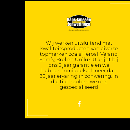
Wij werken uitsluitend met
kwaliteitsproducten van diverse
topmerken zoals Heroal, Verano,
Somfy, Brel en Unilux. U krijgt bij
ons 5 jaar garantie en we
hebben inmiddels al meer dan
35 jaar ervaring in zonwering. In
die tijd hebben we ons
gespecialiseerd