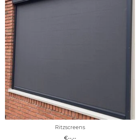
Ritzscreens
€--,--